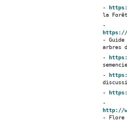
https
la Forê
https:/
- Guide
arbres 
https
semenci
https
discuss
https
http://
- Flore