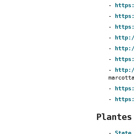
https
https
https
http:
http:
https
http:
marcott
https
https
Plantes
State