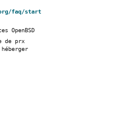
org/faq/start
ces OpenBSD
e de prx
 héberger