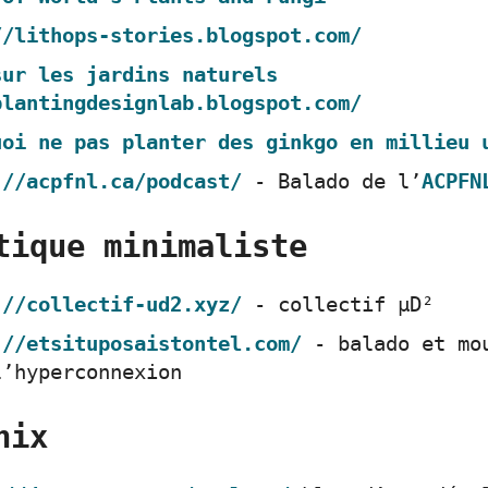
//lithops-stories.blogspot.com/
sur les jardins naturels
plantingdesignlab.blogspot.com/
uoi ne pas planter des ginkgo en millieu 
://acpfnl.ca/podcast/
- Balado de l’
ACPFN
tique minimaliste
://collectif-ud2.xyz/
- collectif μD²
://etsituposaistontel.com/
- balado et mo
l’hyperconnexion
nix