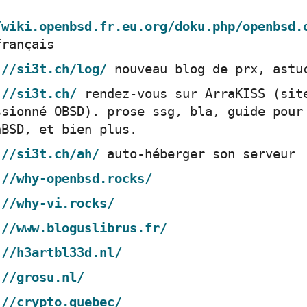
/wiki.openbsd.fr.eu.org/doku.php/openbsd.
français
://si3t.ch/log/
nouveau blog de prx, astu
://si3t.ch/
rendez-vous sur ArraKISS (sit
ssionné OBSD). prose ssg, bla, guide pour
nBSD, et bien plus.
://si3t.ch/ah/
auto-héberger son serveur
://why-openbsd.rocks/
://why-vi.rocks/
://www.bloguslibrus.fr/
://h3artbl33d.nl/
://grosu.nl/
://crypto.quebec/