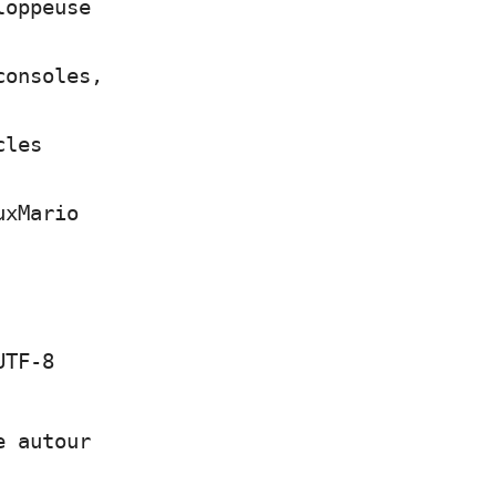
loppeuse
consoles,
cles
uxMario
UTF-8
e autour