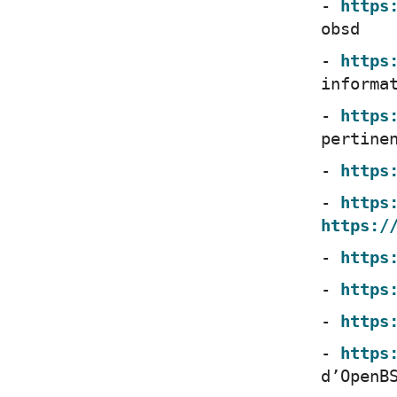
https
obsd
https
informa
https
pertine
https
https
https:/
https
https
https
https
d’OpenB