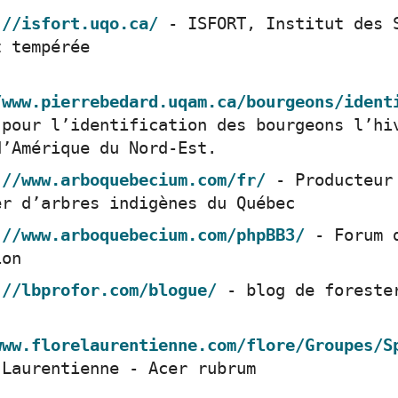
://isfort.uqo.ca/
- ISFORT, Institut des 
t tempérée
/www.pierrebedard.uqam.ca/bourgeons/ident
 pour l’identification des bourgeons l’hi
d’Amérique du Nord-Est.
://www.arboquebecium.com/fr/
- Producteur
er d’arbres indigènes du Québec
://www.arboquebecium.com/phpBB3/
- Forum 
ion
://lbprofor.com/blogue/
- blog de foreste
www.florelaurentienne.com/flore/Groupes/S
 Laurentienne - Acer rubrum