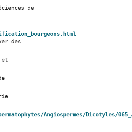
Sciences de
ification_bourgeons.html
ver des
 et
de
rie
permatophytes/Angiospermes/Dicotyles/065_