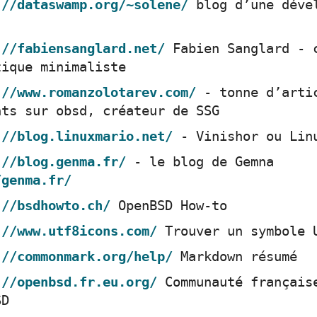
://dataswamp.org/~solene/
blog d’une déve
://fabiensanglard.net/
Fabien Sanglard - 
tique minimaliste
://www.romanzolotarev.com/
- tonne d’arti
nts sur obsd, créateur de SSG
://blog.linuxmario.net/
- Vinishor ou Lin
://blog.genma.fr/
- le blog de Gemna
/genma.fr/
://bsdhowto.ch/
OpenBSD How-to
://www.utf8icons.com/
Trouver un symbole 
://commonmark.org/help/
Markdown résumé
://openbsd.fr.eu.org/
Communauté français
SD