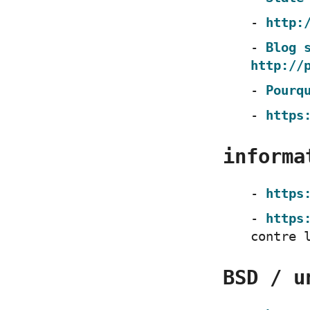
http:
Blog 
http://
Pourq
https
informa
https
https
contre 
BSD / u