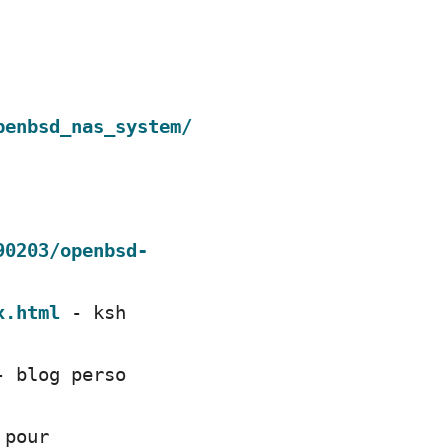
penbsd_nas_system/
90203/openbsd-
x.html
- ksh
 blog perso
 pour