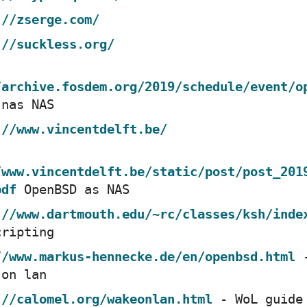
://zserge.com/
://suckless.org/
/archive.fosdem.org/2019/schedule/event/o
 nas NAS
://www.vincentdelft.be/
/www.vincentdelft.be/static/post/post_201
pdf
OpenBSD as NAS
://www.dartmouth.edu/~rc/classes/ksh/inde
cripting
//www.markus-hennecke.de/en/openbsd.html
-
 on lan
://calomel.org/wakeonlan.html
- WoL guide