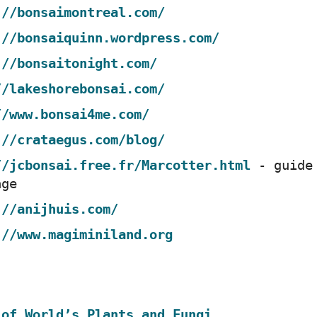
://bonsaimontreal.com/
://bonsaiquinn.wordpress.com/
://bonsaitonight.com/
//lakeshorebonsai.com/
//www.bonsai4me.com/
://crataegus.com/blog/
//jcbonsai.free.fr/Marcotter.html
- guide
age
://anijhuis.com/
://www.magiminiland.org
 of World’s Plants and Fungi